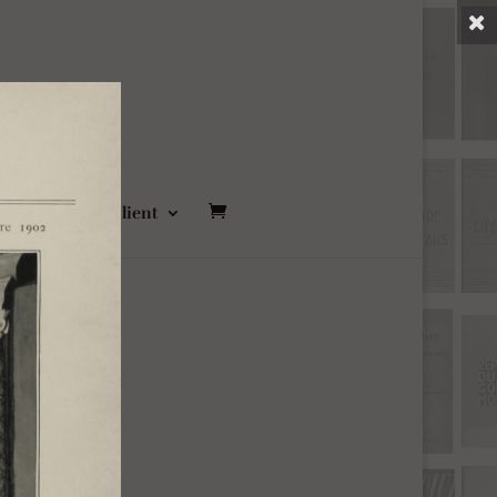
ct
Compte Client