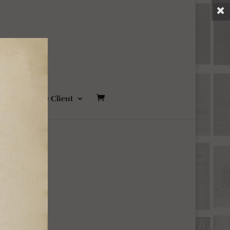
ct
Compte Client